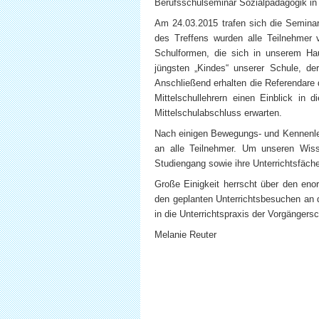
Berufsschulseminar Sozialpädagogik in 
Am 24.03.2015 trafen sich die Semina
des Treffens wurden alle Teilnehmer 
Schulformen, die sich in unserem Hau
jüngsten „Kindes“ unserer Schule, de
Anschließend erhalten die Referendare 
Mittelschullehrern einen Einblick in 
Mittelschulabschluss erwarten.
Nach einigen Bewegungs- und Kennenlern
an alle Teilnehmer. Um unseren Wisse
Studiengang sowie ihre Unterrichtsfäch
Große Einigkeit herrscht über den eno
den geplanten Unterrichtsbesuchen an 
in die Unterrichtspraxis der Vorgängers
Melanie Reuter