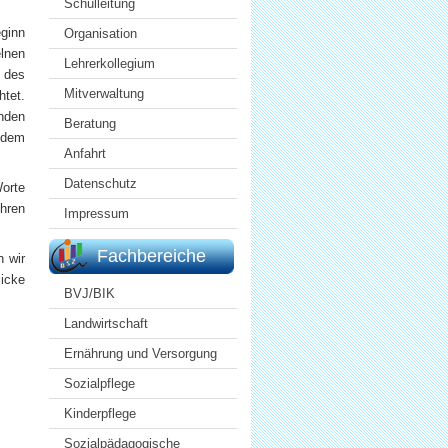
Schulleitung
eginn
Organisation
elnen
Lehrerkollegium
g des
Mitverwaltung
htet.
enden
Beratung
h dem
Anfahrt
Datenschutz
Worte
ihren
Impressum
Fachbereiche
n wir
licke
BVJ/BIK
Landwirtschaft
Ernährung und Versorgung
Sozialpflege
Kinderpflege
Sozialpädagogische