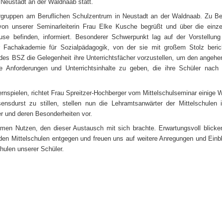
Neustadt an der Waldnaab statt.
rgruppen am Beruflichen Schulzentrum in Neustadt an der Waldnaab. Zu B
von unserer Seminarleiterin Frau Elke Kusche begrüßt und über die einz
se befinden, informiert. Besonderer Schwerpunkt lag auf der Vorstellun
r Fachakademie für Sozialpädagogik, von der sie mit großem Stolz beric
des BSZ die Gelegenheit ihre Unterrichtsfächer vorzustellen, um den angeh
die Anforderungen und Unterrichtsinhalte zu geben, die ihre Schüler nac
spielen, richtet Frau Spreitzer-Hochberger vom Mittelschulseminar einige 
nsdurst zu stillen, stellen nun die Lehramtsanwärter der Mittelschulen 
er und deren Besonderheiten vor.
rmen Nutzen, den dieser Austausch mit sich brachte. Erwartungsvoll blicke
den Mittelschulen entgegen und freuen uns auf weitere Anregungen und Einb
chulen unserer Schüler.