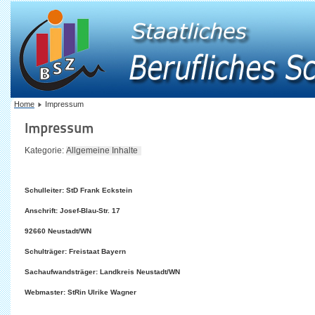
Home
Impressum
Impressum
Kategorie:
Allgemeine Inhalte
Schulleiter: StD Frank Eckstein
Anschrift: Josef-Blau-Str. 17
92660 Neustadt/WN
Schulträger: Freistaat Bayern
Sachaufwandsträger: Landkreis Neustadt/WN
Webmaster: StRin Ulrike Wagner