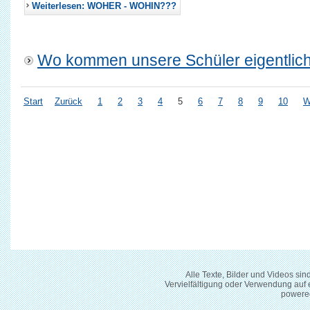
Weiterlesen: WOHER - WOHIN???
Wo kommen unsere Schüler eigentlich 
Start
Zurück
1
2
3
4
5
6
7
8
9
10
W
Alle Texte, Bilder und Videos si
Vervielfältigung oder Verwendung auf
powere