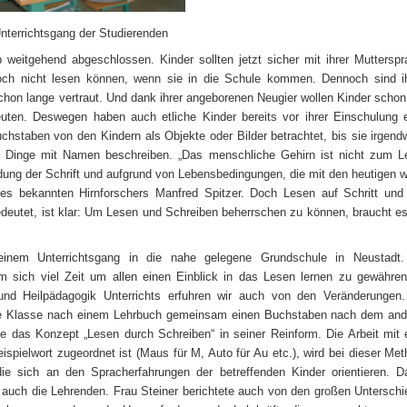
Unterrichtsgang der Studierenden
 weitgehend abgeschlossen. Kinder sollten jetzt sicher mit ihrer Muttersp
ch nicht lesen können, wenn sie in die Schule kommen. Dennoch sind i
on lange vertraut. Und dank ihrer angeborenen Neugier wollen Kinder schon
ten. Deswegen haben auch etliche Kinder bereits vor ihrer Einschulung 
hstaben von den Kindern als Objekte oder Bilder betrachtet, bis sie irgen
e Dinge mit Namen beschreiben. „Das menschliche Gehirn ist nicht zum L
ndung der Schrift und aufgrund von Lebensbedingungen, die mit den heutigen 
 bekannten Hirnforschers Manfred Spitzer. Doch Lesen auf Schritt und T
deutet, ist klar: Um Lesen und Schreiben beherrschen zu können, braucht es
einem Unterrichtsgang in die nahe gelegene Grundschule in Neustadt.
m sich viel Zeit um allen einen Einblick in das Lesen lernen zu gewähre
d Heilpädagogik Unterrichts erfuhren wir auch von den Veränderungen.
 die Klasse nach einem Lehrbuch gemeinsam einen Buchstaben nach dem an
wie das Konzept „Lesen durch Schreiben“ in seiner Reinform. Die Arbeit mit 
eispielwort zugeordnet ist (Maus für M, Auto für Au etc.), wird bei dieser Me
die sich an den Spracherfahrungen der betreffenden Kinder orientieren. 
rn auch die Lehrenden. Frau Steiner berichtete auch von den großen Untersch