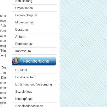
Schulleitung
Organisation
Lehrerkollegium
rache
hnen
Mitverwaltung
 früh
Beratung
erste
dwann
Anfahrt
esen
Datenschutz
wenig
ritt
Impressum
 viel
Fachbereiche
 Die
BVJ/BIK
n. Im
Landwirtschaft
 Der
deren
Ernährung und Versorgung
einer
Sozialpflege
thode
Davon
Kinderpflege
ieden
Sozialpädagogische