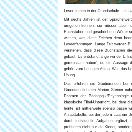
Lesen lernen in der Grundschule – ein 
Mit sechs Jahren ist der Spracherwerb
umgehen können, sie müssen aber no
Buchstaben und geschriebene Wörter sch
wissen, was diese Zeichen denn bedeu
Leseerfahrungen. Lange Zeit werden Buc
verstehen, dass diese Buchstaben di
gebaut. Es entstand lange vor der Erfi
gemeinsam haben“, so die Aussage des
gehört zum heutigen Alltag. Was das be
Übung.
Das erfuhren die Studierenden bei 
Grundschullehrerin Marion Steiner nah
Rahmen des Pädagogik/Psychologie un
klassische Fibel-Unterricht, bei dem
lernte, ist mittlerweile ebenso passé 
Anlauttabelle, bei der jedem Laut ein B
durch individuelle Aufgaben ergänzt, 
profitieren nicht nur die Kinder, sonde