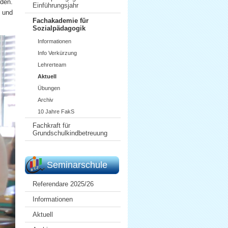
rden.
Einführungsjahr
e und
Fachakademie für
Sozialpädagogik
Informationen
Info Verkürzung
Lehrerteam
Aktuell
Übungen
Archiv
10 Jahre FakS
Fachkraft für
Grundschulkindbetreuung
Seminarschule
Referendare 2025/26
Informationen
Aktuell