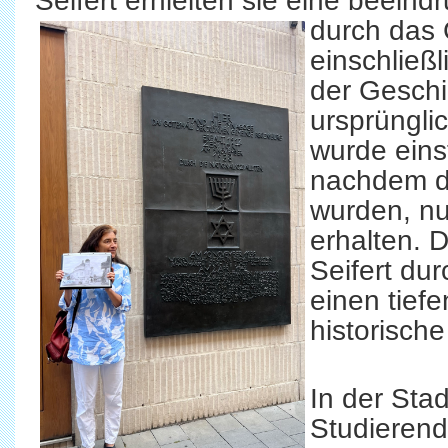
Seifert erhielten sie eine beein
durch das
einschließ
der Geschi
ursprüngli
wurde eins
nachdem di
wurden, nur
erhalten. 
Seifert dur
einen tiefe
historische
In der Sta
Studierend